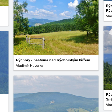
Rýc
Rýc
Vla
Rýchory - pastvina nad Rýchorským křížem
Vladimír Hovorka
Rýc
Sn
Vla