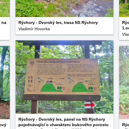
 na
Rýchory - Dvorský les, trasa NS Rýchory
Rýc
1.
Vladimír Hovorka
Vla
Rýchory - Dvorský les, panel na NS Rýchory
kový
pojednávající o charakteru bukového porostu
Rýc