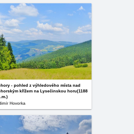
hory - pohled z výhledového místa nad
horským křížem na Lysečinskou horu(1188
.m.)
dimír Hovorka