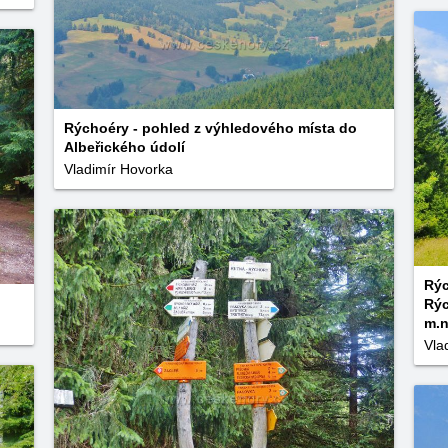
Rýchoéry - pohled z výhledového místa do
Albeřického údolí
Vladimír Hovorka
Rýc
Rýc
m.n
Vla