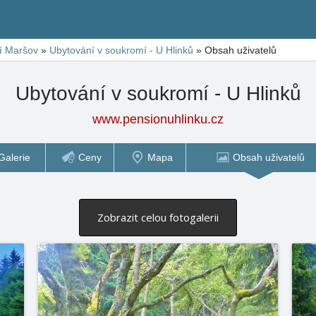
í Maršov
»
Ubytování v soukromí - U Hlinků
»
Obsah uživatelů
Ubytování v soukromí - U Hlinků
www.pensionuhlinku.cz
Galerie
Ceny
Mapa
Obsah uživatelů
Zobrazit celou fotogalerii