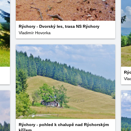
Rýchory - Dvorský les, trasa NS Rýchory
Vladimír Hovorka
Rýc
Vla
Rýchory - pohled k chalupě nad Rýchorským
křížem