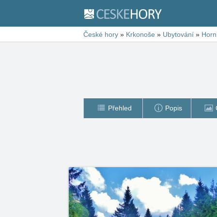
České hory
»
Krkonoše
»
Ubytování
»
Horn
Přehled
Popis