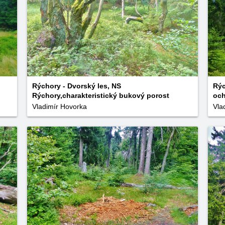
i
Rýchory - Dvorský les, NS
Rýc
Rýchory,charakteristický bukový porost
oc
Vladimír Hovorka
Vla