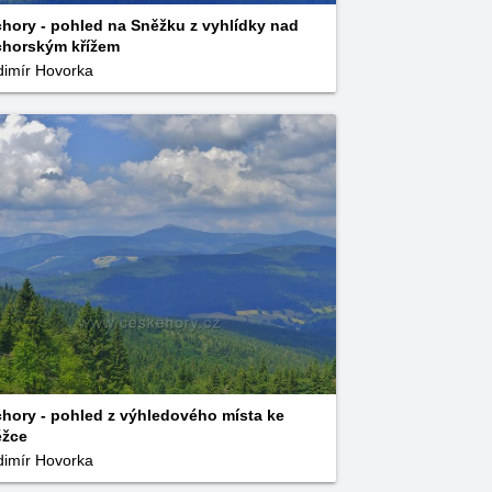
hory - pohled na Sněžku z vyhlídky nad
horským křížem
dimír Hovorka
hory - pohled z výhledového místa ke
ěžce
dimír Hovorka