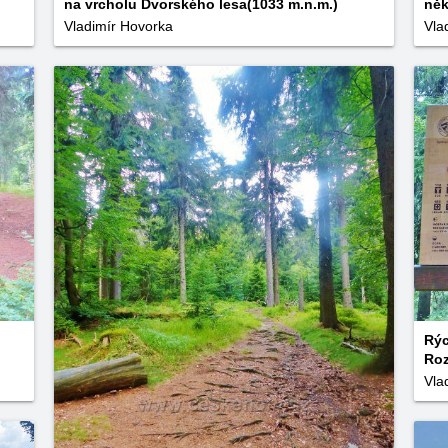
na vrcholu Dvorského lesa(1033 m.n.m.)
něk
Vladimír Hovorka
Vla
Rýc
Ro
Vla