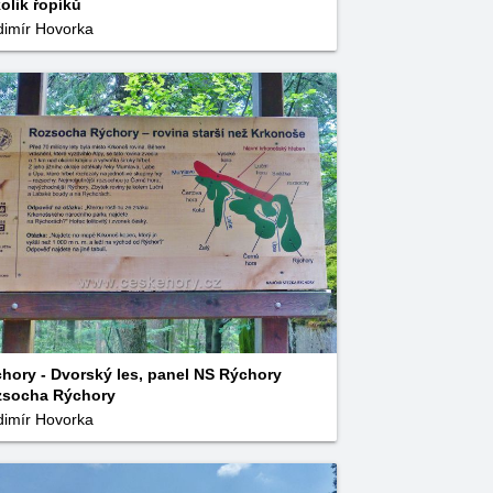
olik řopíků
dimír Hovorka
hory - Dvorský les, panel NS Rýchory
zsocha Rýchory
dimír Hovorka