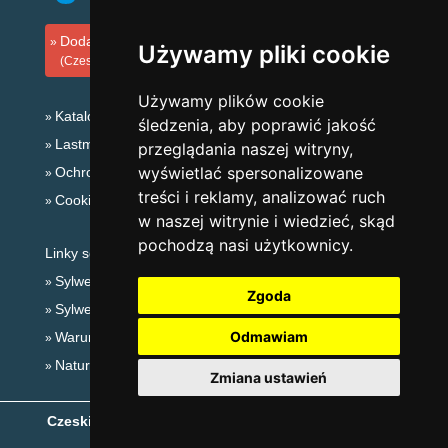
Dodaj zakwaterowanie
Używamy pliki cookie
(Czeski)
Używamy plików cookie
Katalog zakwaterowania
śledzenia, aby poprawić jakość
Lastminute Karkonosze
przeglądania naszej witryny,
wyświetlać spersonalizowane
Ochrona prywatności
treści i reklamy, analizować ruch
Cookies
w naszej witrynie i wiedzieć, skąd
pochodzą nasi użytkownicy.
Linky sezonowe:
Sylwester Karkonosze
Zgoda
Sylwester w górach 2025/26
Odmawiam
Warunki narciarskie
Naturalne kąpieliska
Zmiana ustawień
Czeskie Góry
- Copyright © 1999-2026
eProgress s.r.o.