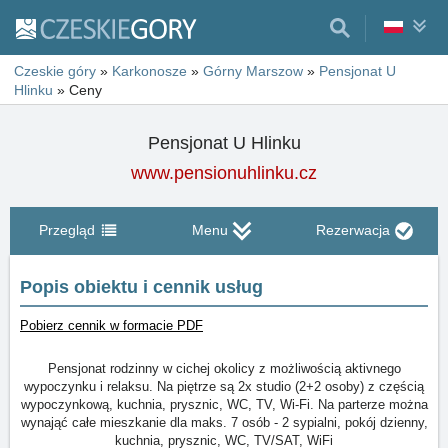
Czeskie góry
»
Karkonosze
»
Górny Marszow
»
Pensjonat U
Hlinku
»
Ceny
Pensjonat U Hlinku
www.pensionuhlinku.cz
Przegląd
Menu
Rezerwacja
Popis obiektu i cennik usług
Pobierz cennik w formacie PDF
Pensjonat rodzinny w cichej okolicy z możliwością aktivnego
wypoczynku i relaksu. Na piętrze są 2x studio (2+2 osoby) z częścią
wypoczynkową, kuchnia, prysznic, WC, TV, Wi-Fi. Na parterze można
wynająć całe mieszkanie dla maks. 7 osób - 2 sypialni, pokój dzienny,
kuchnia, prysznic, WC, TV/SAT, WiFi